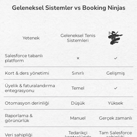
Geleneksel Sistemler vs Booking Ninjas
Geleneksel Tenis
Yetenek
Sistemleri
Salesforce tabanlı
✗
✓
platform
Kort & ders yönetimi
Sınırlı
Gelişmiş
Üyelik & faturalandırma
Temel
✓
entegrasyonu
Otomasyon derinliği
Düşük
Yüksek
Raporlama &
Manuel
Gerçek zamanlı
görünürlük
Tedarikçi
Tam Salesforce
Veri sahipliği