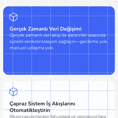
Gerçek Zamanlı Veri Değişimi
Gerçek zamanlı veri akışı ile sistemler arasında
sürekli senkronizasyon sağlayın—gecikme yok,
manuel uzlaşma yok.
Çapraz Sistem İş Akışlarını
Otomatikleştirin
Rezervasyonlardan faturalara ve operasyonlara