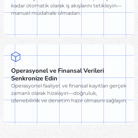
kadar otomatik olarak iş akışlarını tetikleyin—
manuel müdahale olmadan.
Operasyonel ve Finansal Verileri
Senkronize Edin
Operasyonel faaliyet ve finansal kayıtları gerçek
zamanlı olarak hizalayın—doğruluk,
izlenebilirlik ve denetim hazır olmasını sağlayın.