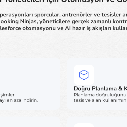
erasyonları sporcular, antrenörler ve tesisler ar
 Booking Ninjas, yöneticilere gerçek zamanlı kont
lesforce otomasyonu ve AI hazır iş akışları kullan
Doğru Planlama & K
işimleri
Planlama doğruluğunu a
yı en aza indirin.
tesis ve alan kullanımın