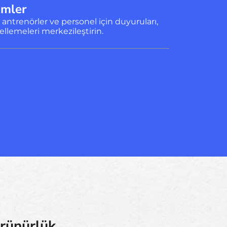
rimler
 antrenörler ve personel için duyuruları,
ellemeleri merkezileştirin.
örünürlük