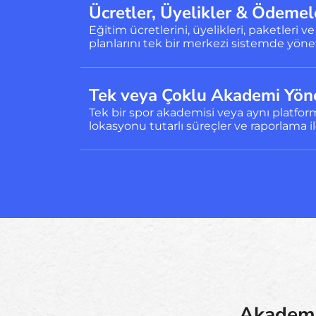
Ücretler, Üyelikler & Ödemel
Eğitim ücretlerini, üyelikleri, paketleri
planlarını tek bir merkezi sistemde yöne
Tek veya Çoklu Akademi Yön
Tek bir spor akademisi veya aynı platfor
lokasyonu tutarlı süreçler ve raporlama i
Akademi 