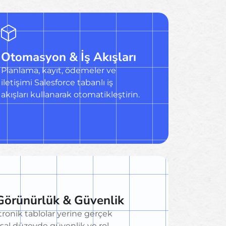
Otomasyon & İş Akışları
Planlama, kayıt, ödemeler ve
iletişimi Salesforce tabanlı iş
akışları kullanarak otomatikleştirin.
Görünürlük & Güvenlik
tronik tablolar yerine gerçek
sal düzeyde güvenlik ve rol