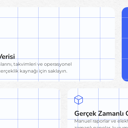
erisi
larını, takvimleri ve operasyonel
gerçeklik kaynağı için saklayın.
Gerçek Zamanlı 
Manuel raporlar ve elek
zamanlı panolar, kurum