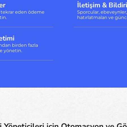
er
İletişim & Bildi
 ve tekrar eden ödeme
Sporcular, ebeveynler,
tin.
hatırlatmaları ve günc
etimi
mdan birden fazla
le yönetin.
Yöneticileri için Otomasyon ve G