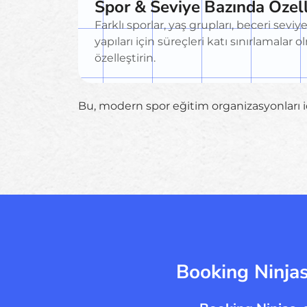
Spor & Seviye Bazında Özelle
Farklı sporlar, yaş grupları, beceri seviy
yapıları için süreçleri katı sınırlamalar
özelleştirin.
Bu, modern spor eğitim organizasyonları iç
Booking Ninjas