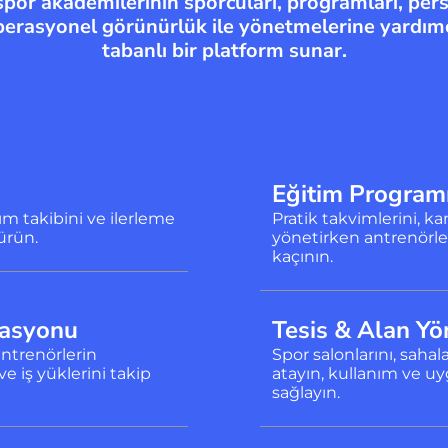
por akademilerinin sporcuları, programları, perso
erasyonel görünürlük ile yönetmelerine yardımc
tabanlı bir platform sunar.
Eğitim Program
ım takibini ve ilerleme
Pratik takvimlerini, kam
ürün.
yönetirken antrenörler
kaçının.
nasyonu
Tesis & Alan Yö
antrenörlerin
Spor salonlarını, sahala
ve iş yüklerini takip
atayın, kullanım ve 
sağlayın.