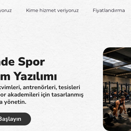
yoruz
Kime hizmet veriyoruz
Fiyatlandırma
nde Spor
m Yazılımı
vimleri, antrenörleri, tesisleri
r akademileri için tasarlanmış
a yönetin.
Başlayın