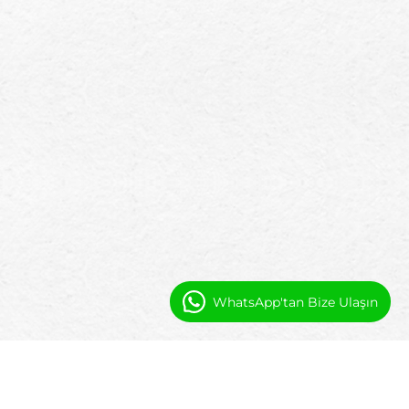
WhatsApp'tan Bize Ulaşın
Neden Marinalar Salesforce Yerel
Yazılım Çözümünü Seçiyor