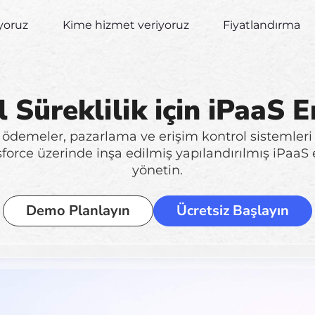
yoruz
Kime hizmet veriyoruz
Fiyatlandırma
 Süreklilik için iPaaS 
demeler, pazarlama ve erişim kontrol sistemleri a
sforce üzerinde inşa edilmiş yapılandırılmış iPaaS
yönetin.
Demo Planlayın
Ücretsiz Başlayın