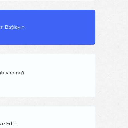
ri Bağlayın.
nboarding'i
ize Edin.