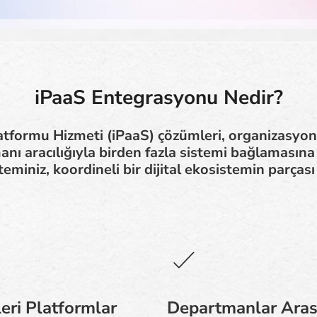
iPaaS Entegrasyonu Nedir?
tformu Hizmeti (iPaaS) çözümleri, organizasyonl
ı aracılığıyla birden fazla sistemi bağlamasına
eminiz, koordineli bir dijital ekosistemin parçası 
leri Platformlar
Departmanlar Aras