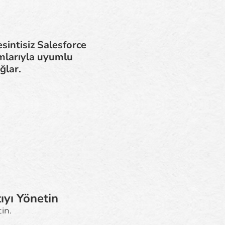
u
sintisiz Salesforce
mlarıyla uyumlu
ğlar.
ıyı Yönetin
in.