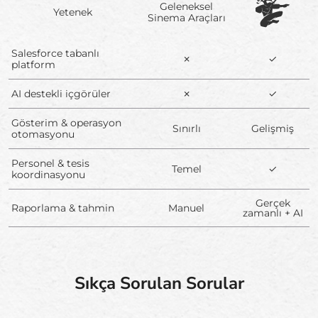
Geleneksel
Yetenek
Sinema Araçları
Salesforce tabanlı
✗
✓
platform
AI destekli içgörüler
✗
✓
Gösterim & operasyon
Sınırlı
Gelişmiş
otomasyonu
Personel & tesis
Temel
✓
koordinasyonu
Gerçek
Raporlama & tahmin
Manuel
zamanlı + AI
Sıkça Sorulan Sorular