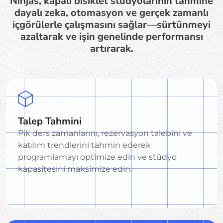
Ninjas, kapalı bisiklet stüdyolarının tahmine
dayalı zeka, otomasyon ve gerçek zamanlı
içgörülerle çalışmasını sağlar—sürtünmeyi
azaltarak ve işin genelinde performansı
artırarak.
Talep Tahmini
Pik ders zamanlarını, rezervasyon talebini ve
katılım trendlerini tahmin ederek
programlamayı optimize edin ve stüdyo
kapasitesini maksimize edin.