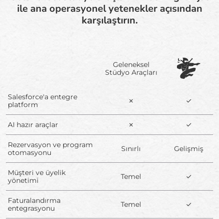
ile ana operasyonel yetenekler açısından
karşılaştırın.
Geleneksel
Stüdyo Araçları
Salesforce'a entegre
✗
✓
platform
AI hazır araçlar
✗
✓
Rezervasyon ve program
Sınırlı
Gelişmiş
otomasyonu
Müşteri ve üyelik
Temel
✓
yönetimi
Faturalandırma
Temel
✓
entegrasyonu