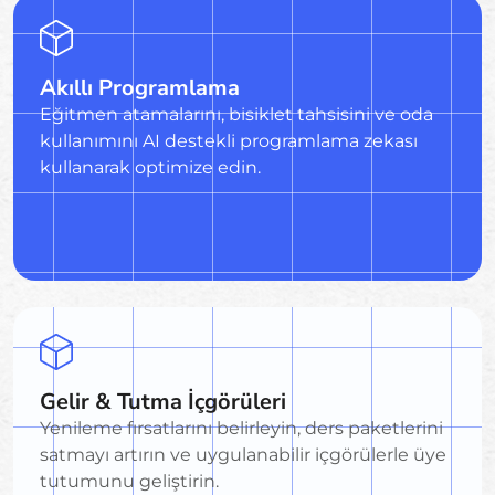
Akıllı Programlama
Eğitmen atamalarını, bisiklet tahsisini ve oda
kullanımını AI destekli programlama zekası
kullanarak optimize edin.
Gelir & Tutma İçgörüleri
Yenileme fırsatlarını belirleyin, ders paketlerini
satmayı artırın ve uygulanabilir içgörülerle üye
tutumunu geliştirin.