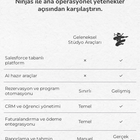
Ninjas ile ana operasyonel yetenekler
açısından karşılaştırın.
Geleneksel
Stüdyo Araçları
Salesforce tabanlı
✗
✓
platform
AI hazır araçlar
✗
✓
Rezervasyon ve program
Sınırlı
Gelişmiş
otomasyonu
CRM ve öğrenci yönetimi
Temel
✓
Faturalandırma ve ödeme
Temel
✓
entegrasyonu
Gerçek
Raporlama ve tahmin
Manuel