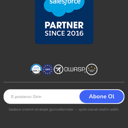
Sadece önemli stratejik güncellemeler — aylık olarak teslim edilir.