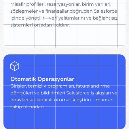
Misafir profilleri, rezervasyonlar, birim verileri,
sözleşmeler ve finansallar doğrudan Salesforce
içinde yönetilir—veri yalıtımlarını ve bağlantısız
sistemleri ortadan kaldırır.
Otomatik Operasyonlar
Girişler, temizlik programları, faturalandırma
döngüleri ve bildirimleri Salesforce iş akışları ve
onayları kullanarak otomatikleştirin—manuel
takip olmadan.