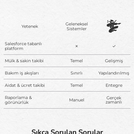
Geleneksel
Yetenek
Sistemler
Salesforce tabanlı
✗
✓
platform
Mülk & sakin takibi
Temel
Gelişmiş
Bakım iş akışları
Sınırlı
Yapılandırılmış
Aidat & ücret takibi
Temel
Entegre
Raporlama &
Gerçek
Manuel
zamanlı
görünürlük
Sıkça Sorulan Sorular