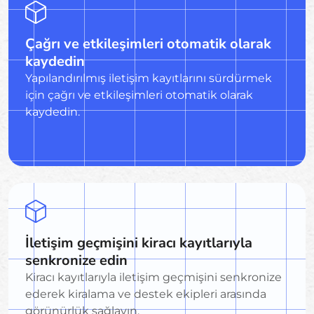
Çağrı ve etkileşimleri otomatik olarak
kaydedin
Yapılandırılmış iletişim kayıtlarını sürdürmek
için çağrı ve etkileşimleri otomatik olarak
kaydedin.
İletişim geçmişini kiracı kayıtlarıyla
senkronize edin
Kiracı kayıtlarıyla iletişim geçmişini senkronize
ederek kiralama ve destek ekipleri arasında
görünürlük sağlayın.