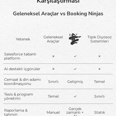
Karşılaştırması
Geleneksel Araçlar vs Booking Ninjas
Geleneksel
Tipik Diyosoz
Yetenek
Araçlar
Sistemleri
Salesforce tabanlı
✗
✓
✗
platform
AI destekli içgörüler
✗
✓
✗
Cemaat & din adamı
Sınırlı
Gelişmiş
Temel
koordinasyonu
Tesis & program
Temel
✓
Sınırlı
yönetimi
Gerçek
Raporlama &
Manuel
zamanlı +
Statik
tahmin