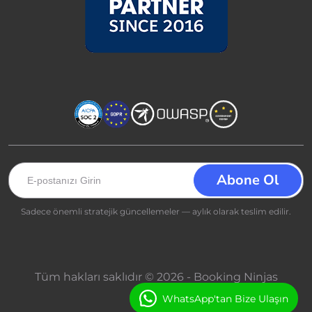
Sadece önemli stratejik güncellemeler — aylık olarak teslim edilir.
Tüm hakları saklıdır © 2026 - Booking Ninjas
WhatsApp'tan Bize Ulaşın