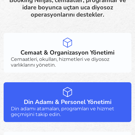
Booking Ninjas, cemaatler, programlar ve
idare boyunca uçtan uca diyosoz
operasyonlarını destekler.
Cemaat & Organizasyon Yönetimi
Cemaatleri, okulları, hizmetleri ve diyosoz
varlıklarını yönetin.
Din Adamı & Personel Yönetimi
Din adamı atamaları, programları ve hizmet
geçmişini takip edin.