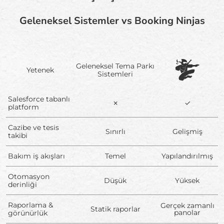
Geleneksel Sistemler vs Booking Ninjas
Geleneksel Tema Parkı
Yetenek
Sistemleri
Salesforce tabanlı
✗
✓
platform
Cazibe ve tesis
Sınırlı
Gelişmiş
takibi
Bakım iş akışları
Temel
Yapılandırılmış
Otomasyon
Düşük
Yüksek
derinliği
Raporlama &
Gerçek zamanlı
Statik raporlar
panolar
görünürlük