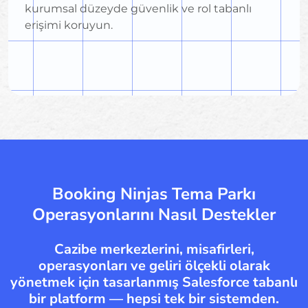
kurumsal düzeyde güvenlik ve rol tabanlı
erişimi koruyun.
Booking Ninjas Tema Parkı
Operasyonlarını Nasıl Destekler
Cazibe merkezlerini, misafirleri,
operasyonları ve geliri ölçekli olarak
yönetmek için tasarlanmış Salesforce tabanlı
bir platform — hepsi tek bir sistemden.