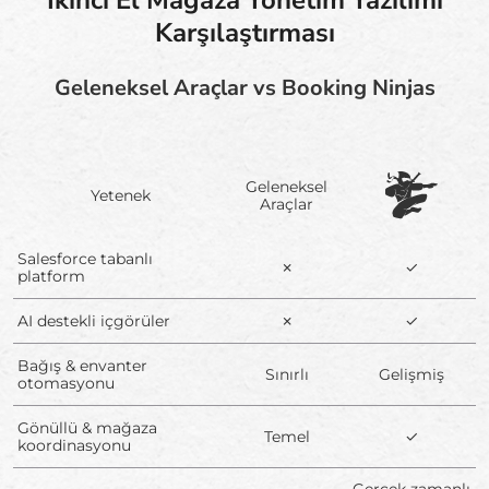
Karşılaştırması
Geleneksel Araçlar vs Booking Ninjas
Geleneksel
Yetenek
Araçlar
Salesforce tabanlı
✗
✓
platform
AI destekli içgörüler
✗
✓
Bağış & envanter
Sınırlı
Gelişmiş
otomasyonu
Gönüllü & mağaza
Temel
✓
koordinasyonu
Gerçek zamanlı