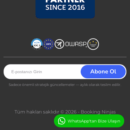
Sadece önemli stratejik güncellemeler — aylık olarak teslim edilir.
Tüm hakları saklıdır © 2026 - Booking Ninjas
WhatsApp'tan Bize Ulaşın