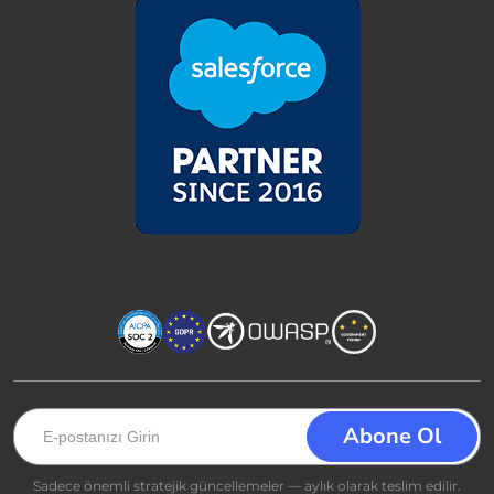
Sadece önemli stratejik güncellemeler — aylık olarak teslim edilir.