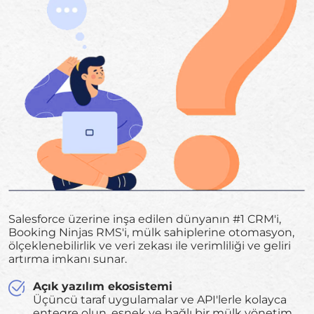
Salesforce üzerine inşa edilen dünyanın #1 CRM'i,
Booking Ninjas RMS'i, mülk sahiplerine otomasyon,
ölçeklenebilirlik ve veri zekası ile verimliliği ve geliri
artırma imkanı sunar.
Açık yazılım ekosistemi
Üçüncü taraf uygulamalar ve API'lerle kolayca
entegre olun, esnek ve bağlı bir mülk yönetim