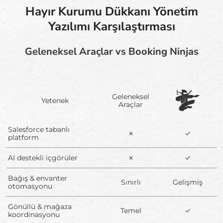
Hayır Kurumu Dükkanı Yönetim
Yazılımı Karşılaştırması
Geleneksel Araçlar vs Booking Ninjas
Geleneksel
Yetenek
Araçlar
Salesforce tabanlı
✗
✓
platform
AI destekli içgörüler
✗
✓
Bağış & envanter
Sınırlı
Gelişmiş
otomasyonu
Gönüllü & mağaza
Temel
✓
koordinasyonu