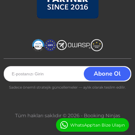
Sadece önemli stratejik güncellemeler — aylık olarak teslim edilir.
Tüm hakları saklıdır © 2026 - Booking Ninjas
WhatsApp'tan Bize Ulaşın