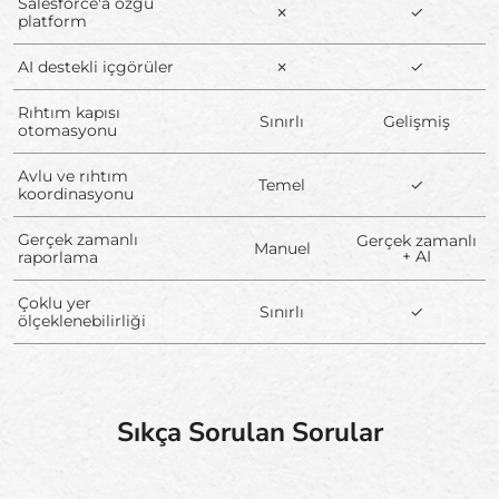
Salesforce'a özgü
✗
✓
platform
AI destekli içgörüler
✗
✓
Rıhtım kapısı
Sınırlı
Gelişmiş
otomasyonu
Avlu ve rıhtım
Temel
✓
koordinasyonu
Gerçek zamanlı
Gerçek zamanlı
Manuel
+ AI
raporlama
Çoklu yer
Sınırlı
✓
ölçeklenebilirliği
Sıkça Sorulan Sorular