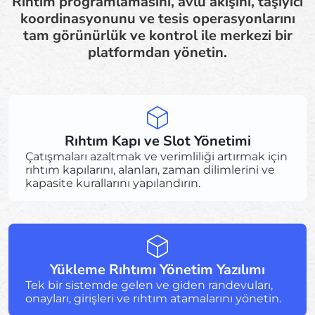
Rıhtım programlamasını, avlu akışını, taşıyıcı
koordinasyonunu ve tesis operasyonlarını
tam görünürlük ve kontrol ile merkezi bir
platformdan yönetin.
Rıhtım Kapı ve Slot Yönetimi
Çatışmaları azaltmak ve verimliliği artırmak için
rıhtım kapılarını, alanları, zaman dilimlerini ve
kapasite kurallarını yapılandırın.
Yükleme Rıhtımı Yönetim Yazılımı
Tek bir sistemde gelen ve giden randevuları,
onayları, girişleri ve rıhtım atamalarını yönetin.