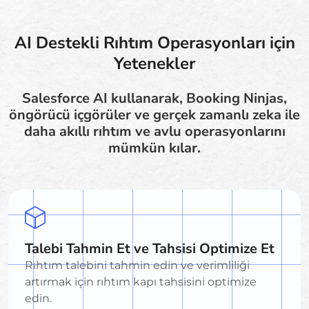
AI Destekli Rıhtım Operasyonları için
Yetenekler
Salesforce AI kullanarak, Booking Ninjas,
öngörücü içgörüler ve gerçek zamanlı zeka ile
daha akıllı rıhtım ve avlu operasyonlarını
mümkün kılar.
Talebi Tahmin Et ve Tahsisi Optimize Et
Rıhtım talebini tahmin edin ve verimliliği
artırmak için rıhtım kapı tahsisini optimize
edin.