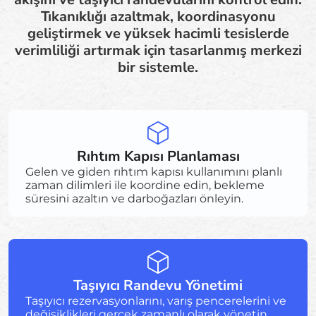
Tıkanıklığı azaltmak, koordinasyonu
geliştirmek ve yüksek hacimli tesislerde
verimliliği artırmak için tasarlanmış merkezi
bir sistemle.
Rıhtım Kapısı Planlaması
Gelen ve giden rıhtım kapısı kullanımını planlı
zaman dilimleri ile koordine edin, bekleme
süresini azaltın ve darboğazları önleyin.
Taşıyıcı Randevu Yönetimi
Taşıyıcı rezervasyonlarını, varış pencerelerini ve
değişiklikleri gerçek zamanlı olarak yönetin,