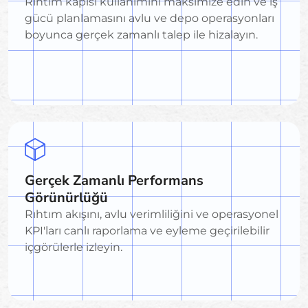
Rıhtım kapısı kullanımını maksimize edin ve iş
gücü planlamasını avlu ve depo operasyonları
boyunca gerçek zamanlı talep ile hizalayın.
Gerçek Zamanlı Performans
Görünürlüğü
Rıhtım akışını, avlu verimliliğini ve operasyonel
KPI'ları canlı raporlama ve eyleme geçirilebilir
içgörülerle izleyin.