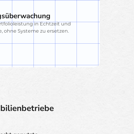
ngsüberwachung
folioleistung in Echtzeit und
fe, ohne Systeme zu ersetzen.
ilienbetriebe