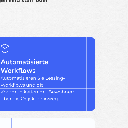
n sind starr oder
Automatisierte
Workflows
Automatisieren Sie Leasing-
Workflows und die
Kommunikation mit Bewohnern
über die Objekte hinweg.