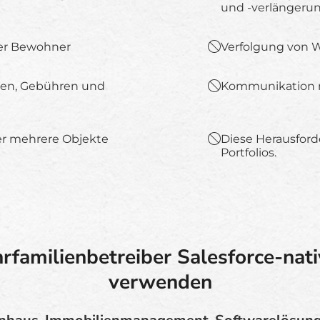
und -verlängeru
der Bewohner
Verfolgung von 
ten, Gebühren und
Kommunikation 
er mehrere Objekte
Diese Herausfor
Portfolios.
amilienbetreiber Salesforce-nati
verwenden