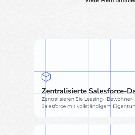
Viele Mehrfamili
Zentralisierte Salesforce-D
Zentralisieren Sie Leasing-, Bewohner
Salesforce mit vollständigem Eigentum