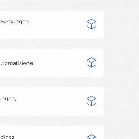
zuweisungen
utomatisierte
lungen,
ndiges