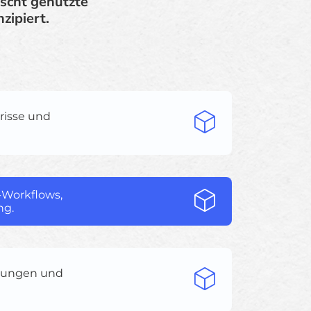
scht genutzte
zipiert.
risse und
-Workflows,
ng.
ngungen und