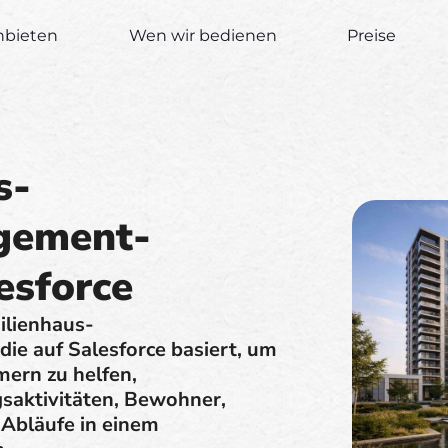
nbieten
Wen wir bedienen
Preise
s-
gement-
esforce
ilienhaus-
e auf Salesforce basiert, um
ern zu helfen,
gsaktivitäten, Bewohner,
Abläufe in einem