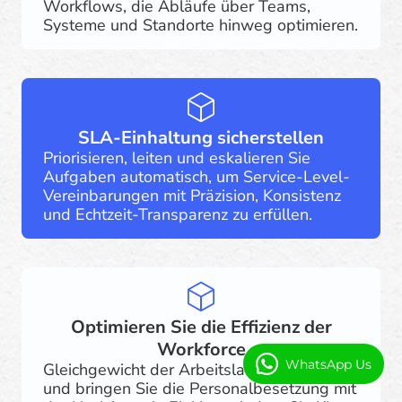
Workflows, die Abläufe über Teams,
Systeme und Standorte hinweg optimieren.
SLA-Einhaltung sicherstellen
Priorisieren, leiten und eskalieren Sie
Aufgaben automatisch, um Service-Level-
Vereinbarungen mit Präzision, Konsistenz
und Echtzeit-Transparenz zu erfüllen.
Optimieren Sie die Effizienz der
Workforce
WhatsApp Us
Gleichgewicht der Arbeitslasten dynamisch
und bringen Sie die Personalbesetzung mit