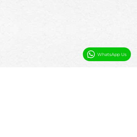
WhatsApp Us
Intelligentere Restaurantabläufe mit
Automatisierung
Restaurantabläufe schaffen ständig kleine
Aufgaben, die die Teams verlangsamen. Mit
Salesforce-Automatisierung und KI-fähigen