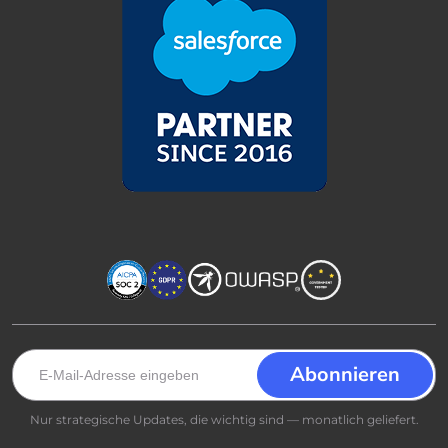
Nur strategische Updates, die wichtig sind — monatlich geliefert.