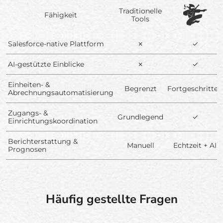
Traditionelle
Fähigkeit
Tools
Salesforce-native Plattform
✗
✓
AI-gestützte Einblicke
✗
✓
Einheiten- &
Begrenzt
Fortgeschritten
Abrechnungsautomatisierung
Zugangs- &
Grundlegend
✓
Einrichtungskoordination
Berichterstattung &
Manuell
Echtzeit + AI
Prognosen
Häufig gestellte Fragen