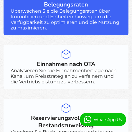
Belegungsraten
Überwachen Sie die Belegungsraten über
Immobilien und Einheiten hinweg, um die
Verfügbarkeit zu optimieren und die Nutzung
zu maximieren.
Einnahmen nach OTA
Analysieren Sie die Einnahmenbeiträge nach
Kanal, um Preisstrategien zu verfeinern und
die Vertriebsleistung zu verbessern.
Reservierungsvolumen &
WhatsApp Us
Bestandszuweisung
Verfolgen Sie Buchungstrends und steuern