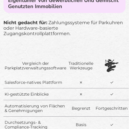
Eigentümer Von Gewerblichen Und Gemischt
Genutzten Immobilien
Nicht gedacht für:
Zahlungssysteme für Parkuhren
oder Hardware-basierte
Zugangskontrollplattformen.
Vergleich der
Traditionelle
Parkplatzverwaltungssoftware
Werkzeuge
Salesforce-natives Plattform
✗
✓
KI-gestützte Einblicke
✗
✓
Automatisierung von Flächen
Begrenzt
Fortgeschritten
& Genehmigungen
Durchsetzungs- &
Basis
✓
Compliance-Tracking