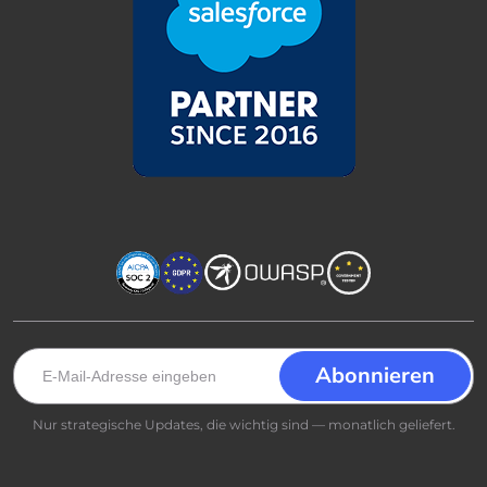
Nur strategische Updates, die wichtig sind — monatlich geliefert.