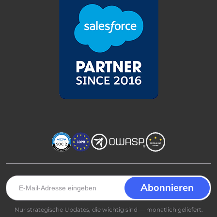
Nur strategische Updates, die wichtig sind — monatlich geliefert.