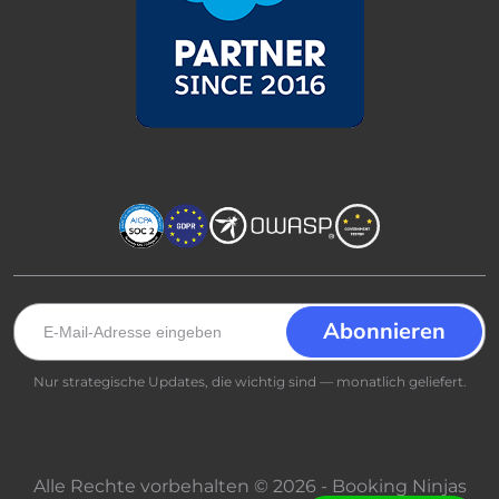
Nur strategische Updates, die wichtig sind — monatlich geliefert.
Alle Rechte vorbehalten © 2026 - Booking Ninjas