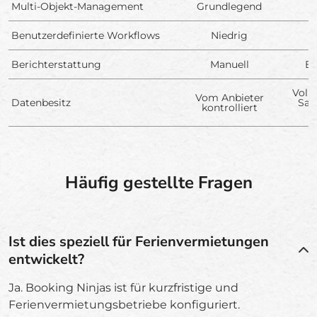
Multi-Objekt-Management
Grundlegend
Benutzerdefinierte Workflows
Niedrig
Berichterstattung
Manuell
Ec
Voll
Vom Anbieter
Datenbesitz
Sal
kontrolliert
B
Häufig gestellte Fragen
Ist dies speziell für Ferienvermietungen
entwickelt?
Ja. Booking Ninjas ist für kurzfristige und
Ferienvermietungsbetriebe konfiguriert.