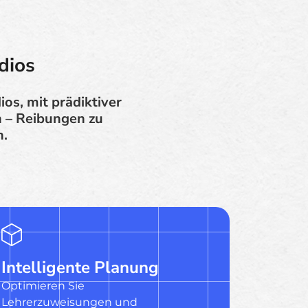
dios
os, mit prädiktiver
n – Reibungen zu
n.
Intelligente Planung
Optimieren Sie
Lehrerzuweisungen und