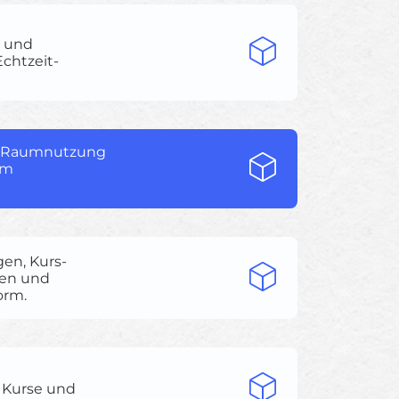
n und
chtzeit-
e, Raumnutzung
em
en, Kurs-
gen und
orm.
 Kurse und