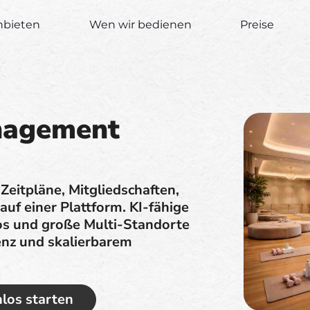
nbieten
Wen wir bedienen
Preise
nagement
eitpläne, Mitgliedschaften,
uf einer Plattform. KI-fähige
os und große Multi-Standorte
ienz und skalierbarem
los starten