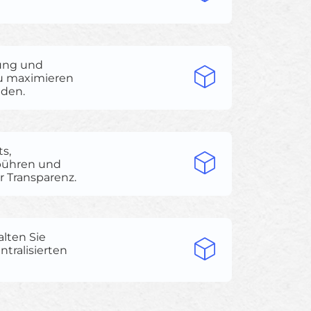
tung und
u maximieren
den.
s,
bühren und
r Transparenz.
alten Sie
ntralisierten