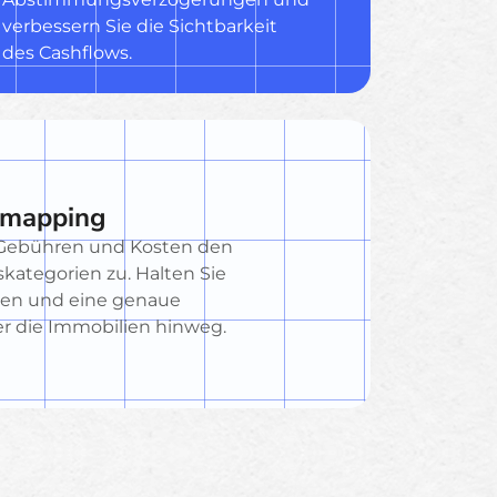
verbessern Sie die Sichtbarkeit
des Cashflows.
zmapping
 Gebühren und Kosten den
kategorien zu. Halten Sie
ren und eine genaue
r die Immobilien hinweg.