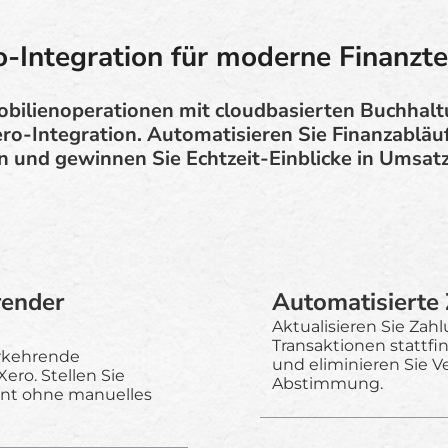
o-Integration für moderne Finanzt
bilienoperationen mit cloudbasierten Buchhal
ro-Integration. Automatisieren Sie Finanzabläu
 und gewinnen Sie Echtzeit-Einblicke in Umsat
render
Automatisierte
Aktualisieren Sie Zah
Transaktionen stattf
erkehrende
und eliminieren Sie V
ero. Stellen Sie
Abstimmung.
ent ohne manuelles