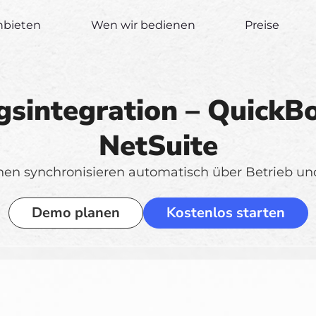
nbieten
Wen wir bedienen
Preise
sintegration – QuickB
NetSuite
nen synchronisieren automatisch über Betrieb un
Demo planen
Kostenlos starten