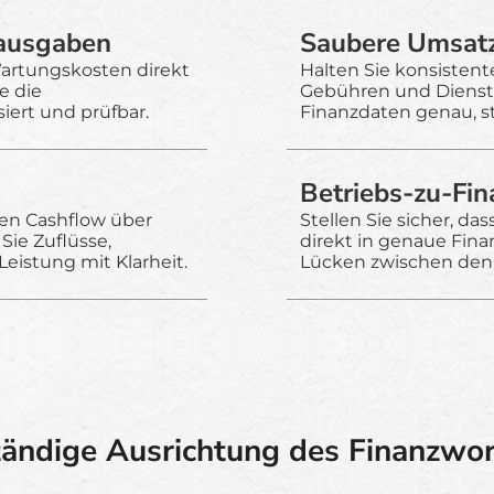
nausgaben
Saubere Umsat
artungskosten direkt
Halten Sie konsisten
e die
Gebühren und Dienstle
iert und prüfbar.
Finanzdaten genau, st
Betriebs-zu-Fi
den Cashflow über
Stellen Sie sicher, das
Sie Zuflüsse,
direkt in genaue Fina
Leistung mit Klarheit.
Lücken zwischen den 
tändige Ausrichtung des Finanzwo