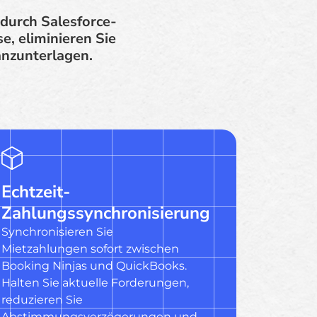
durch Salesforce-
e, eliminieren Sie
anzunterlagen.
Echtzeit-
Zahlungssynchronisierung
Synchronisieren Sie
Mietzahlungen sofort zwischen
Booking Ninjas und QuickBooks.
Halten Sie aktuelle Forderungen,
reduzieren Sie
Abstimmungsverzögerungen und