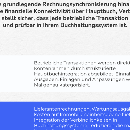
e grundlegende Rechnungsynchronisierung hina
ge finanzielle Konnektivität über Hauptbuch, Ver
tellt sicher, dass jede betriebliche Transaktion
und prüfbar in Ihrem Buchhaltungssystem ist.
Betriebliche Transaktionen werden direkt 
Kontenrahmen durch strukturierte
Hauptbuchintegration abgebildet. Einn
Ausgaben, Einlagen und Anpassungen w
Mal genau kategorisiert.
Lieferantenrechnungen, Wartungsausg
kosten auf Immobilieneinheitsebene flie
Integration der Verbindlichkeiten in
Buchhaltungssysteme, reduzieren die m