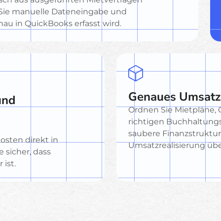
 Sie manuelle Dateneingabe und
nau in QuickBooks erfasst wird.
Genaues Umsat
und
Ordnen Sie Mietpläne,
richtigen Buchhaltungs
saubere Finanzstruktu
sten direkt in
Umsatzrealisierung übe
 sicher, dass
 ist.