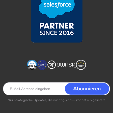
Nur strategische Updates, die wichtig sind — monatlich geliefert.