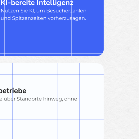
KI-bereite Intelligenz
Nutzen Sie KI, um Besucherzahlen
und Spitzenzeiten vorherzusagen.
betriebe
ufe über Standorte hinweg, ohne