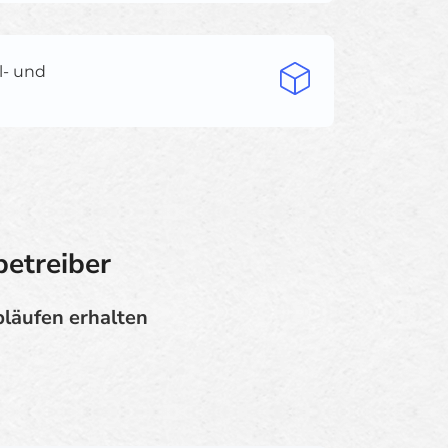
l- und
betreiber
bläufen erhalten