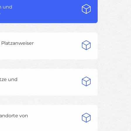
n und
.
, Platzanweiser
ätze und
tandorte von