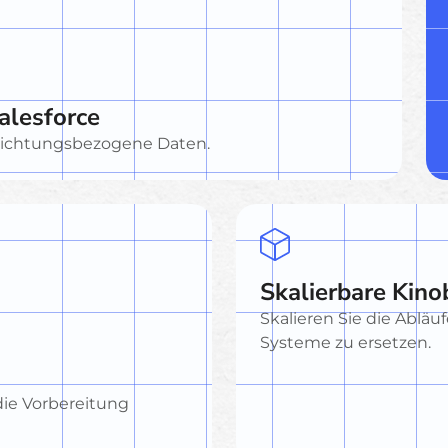
Salesforce
inrichtungsbezogene Daten.
Skalierbare Kino
Skalieren Sie die Ablä
Systeme zu ersetzen.
die Vorbereitung