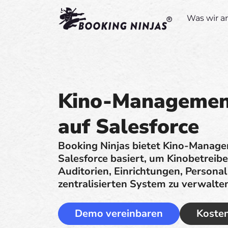
Was wir a
Kino-Managemen
auf Salesforce
Booking Ninjas bietet Kino-Manage
Salesforce basiert, um Kinobetreiber
Auditorien, Einrichtungen, Personal
zentralisierten System zu verwalte
Demo vereinbaren
Kosten