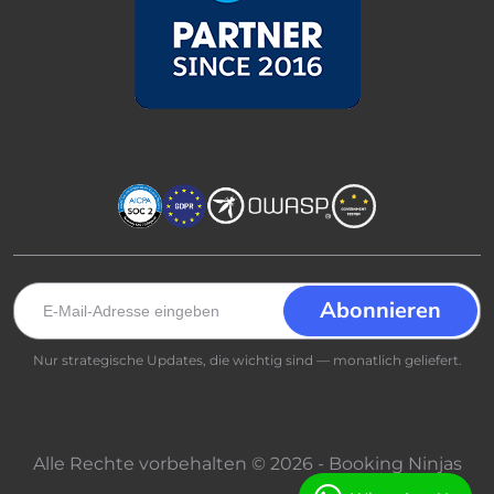
Nur strategische Updates, die wichtig sind — monatlich geliefert.
Alle Rechte vorbehalten © 2026 - Booking Ninjas