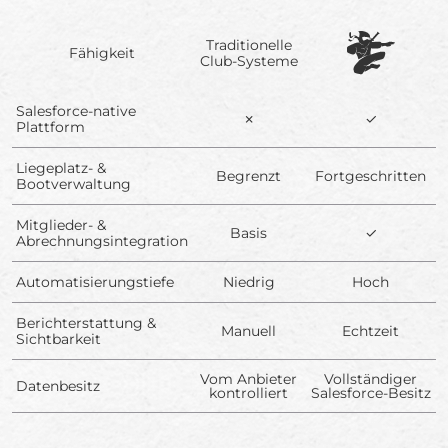
Traditionelle
Fähigkeit
Club-Systeme
Salesforce-native
✗
✓
Plattform
Liegeplatz- &
Begrenzt
Fortgeschritten
Bootverwaltung
Mitglieder- &
Basis
✓
Abrechnungsintegration
Automatisierungstiefe
Niedrig
Hoch
Berichterstattung &
Manuell
Echtzeit
Sichtbarkeit
Vom Anbieter
Vollständiger
Datenbesitz
kontrolliert
Salesforce-Besitz