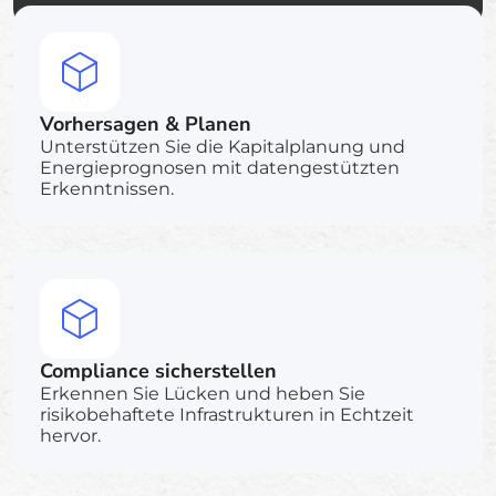
Nachhaltigkeitsmanagement
Überwachen Sie die Umweltauswirkungen,
verfolgen Sie Nachhaltigkeitskennzahlen
Vorhersagen & Planen
und verwalten Sie die Energieeffizienz in den
Einrichtungen.
Unterstützen Sie die Kapitalplanung und
Energieprognosen mit datengestützten
Erkenntnissen.
Compliance sicherstellen
Erkennen Sie Lücken und heben Sie
risikobehaftete Infrastrukturen in Echtzeit
hervor.