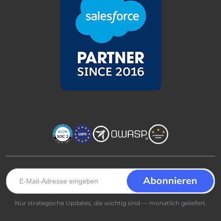
Nur strategische Updates, die wichtig sind — monatlich geliefert.