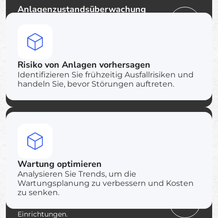
Anlagenzustandsüberwachung
Überwachen Sie Leistungsindikatoren von
Anlagen und erkennen Sie frühzeitig
Warnsignale, bevor Ausfälle auftreten.
Risiko von Anlagen vorhersagen
Wartungsmanagement
Identifizieren Sie frühzeitig Ausfallrisiken und
Koordinieren Sie präventive Wartungspläne
und reaktive Reparatur-Workflows über
handeln Sie, bevor Störungen auftreten.
Einrichtungen hinweg.
Inspektionsmanagement
Planen Sie Inspektionen, dokumentieren Sie
Ergebnisse und führen Sie vollständige
Inspektionsunterlagen für Einrichtungen.
Wartung optimieren
Analysieren Sie Trends, um die
Compliance im Facility Management
Wartungsplanung zu verbessern und Kosten
Verfolgen Sie regulatorische
zu senken.
Verpflichtungen, Sicherheitsanforderungen
und Governance-Standards in Ihren
Einrichtungen.