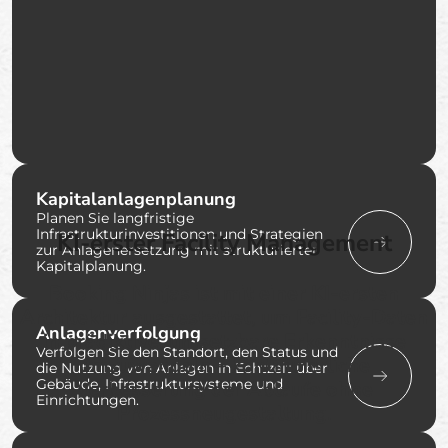
Kapitalanlagenplanung
Planen Sie langfristige
Infrastrukturinvestitionen und Strategien
KI-erster Facility Management
zur Anlagenersetzung mit strukturierter
Kapitalplanung.
Booking Ninjas ist mit einer KI-ersten
Architektur ausgestattet, um Facility-Daten
Anlagenverfolgung
in prädiktive, umsetzbare Erkenntnisse
Verfolgen Sie den Standort, den Status und
umzuwandeln – kontinuierliche
die Nutzung von Anlagen in Echtzeit über
Gebäude, Infrastruktursysteme und
Verbesserung der Abläufe ohne
Einrichtungen.
Prozessneugestaltung.