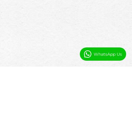
WhatsApp Us
Warum Hostel-Betriebe ein
Salesforce-natives PMS benötigen
Die meisten Hostel-Systeme sind
leichtgewichtig und starr. Sie funktionieren
im kleinen Maßstab, haben jedoch
Schwierigkeiten, wenn Betreiber
Automatisierung, Berichterstattung oder
Anpassung benötigen. Booking Ninjas ist