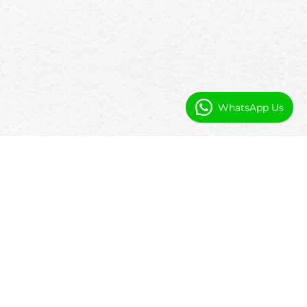
WhatsApp Us
Warum Lodges ein Salesforce-natives
Management-System benötigen
Viele Lodge-Systeme sind einfach und
schwer anzupassen, wenn sich die Abläufe
ändern. Da Booking Ninjas nativ auf
Salesforce aufgebaut ist, können Lodges: