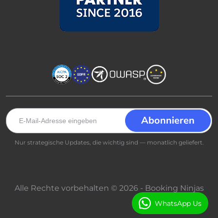
Nur strategische Updates, die wichtig sind — monatlich geliefert.
Alle Rechte vorbehalten © 2026 - Booking Ninjas
WhatsApp Us