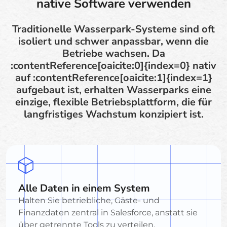
native Software verwenden
Traditionelle Wasserpark-Systeme sind oft
isoliert und schwer anpassbar, wenn die
Betriebe wachsen. Da
:contentReference[oaicite:0]{index=0} nativ
auf :contentReference[oaicite:1]{index=1}
aufgebaut ist, erhalten Wasserparks eine
einzige, flexible Betriebsplattform, die für
langfristiges Wachstum konzipiert ist.
Alle Daten in einem System
Halten Sie betriebliche, Gäste- und
Finanzdaten zentral in Salesforce, anstatt sie
über getrennte Tools zu verteilen.