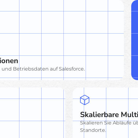
tionen
 und Betriebsdaten auf Salesforce.
Skalierbare Mult
Skalieren Sie Abläufe ü
Standorte.