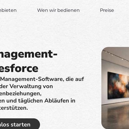
nbieten
Wen wir bedienen
Preise
anagement-
esforce
e-Management-Software, die auf
i der Verwaltung von
enbeziehungen,
en und täglichen Abläufen in
terstützen.
los starten