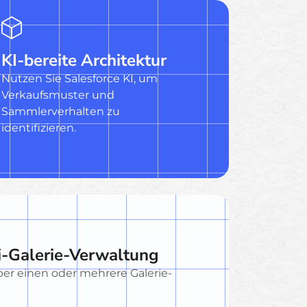
KI-bereite Architektur
Nutzen Sie Salesforce KI, um
Verkaufsmuster und
Sammlerverhalten zu
identifizieren.
i-Galerie-Verwaltung
ber einen oder mehrere Galerie-