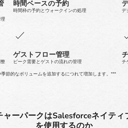
管
時間ベースの予約
時間枠の予約とウォークインの処理
デ
管理
ゲストフロー管理
調整
ピーク需要とゲストの流れの管理
チ
や季節的なボリュームを追加するにつれて増加します。***
ャーパークはSalesforceネイテ
を使用するのか