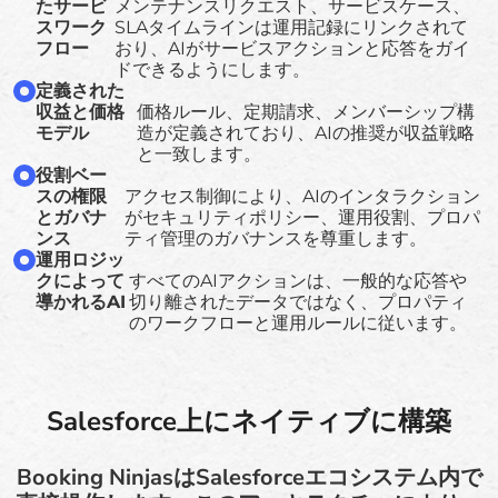
たサービ
メンテナンスリクエスト、サービスケース、
スワーク
SLAタイムラインは運用記録にリンクされて
フロー
おり、AIがサービスアクションと応答をガイ
ドできるようにします。
定義された
収益と価格
価格ルール、定期請求、メンバーシップ構
モデル
造が定義されており、AIの推奨が収益戦略
と一致します。
役割ベー
スの権限
アクセス制御により、AIのインタラクション
とガバナ
がセキュリティポリシー、運用役割、プロパ
ンス
ティ管理のガバナンスを尊重します。
運用ロジッ
クによって
すべてのAIアクションは、一般的な応答や
導かれるAI
切り離されたデータではなく、プロパティ
のワークフローと運用ルールに従います。
Salesforce上にネイティブに構築
Booking NinjasはSalesforceエコシステム内で