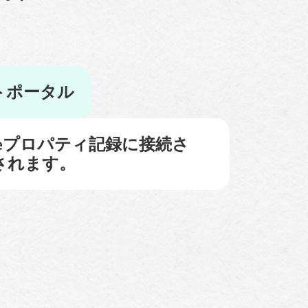
トポータル
ceプロパティ記録に接続さ
されます。