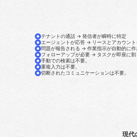
テナントの通話 → 発信者が瞬時に特定
エージェントが応答 → リースとアカウン
問題が報告される → 作業指示が自動的に作
フォローアップが必要 → タスクが即座に
手動での検索は不要。
重複入力は不要。
切断されたコミュニケーションは不要。
現代