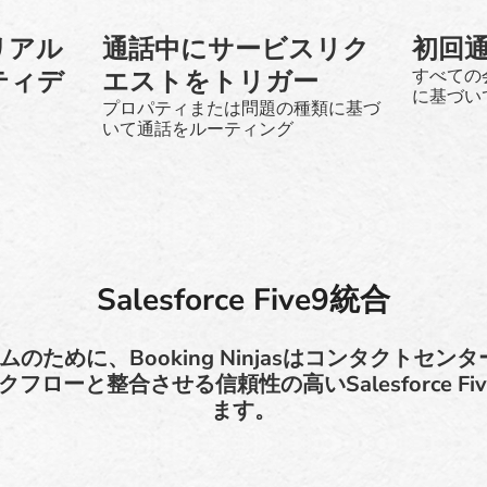
リアル
通話中にサービスリク
初回
ティデ
エストをトリガー
すべての
に基づい
プロパティまたは問題の種類に基づ
いて通話をルーティング
Salesforce Five9統合
ームのために、Booking Ninjasはコンタクトセ
フローと整合させる信頼性の高いSalesforce Fi
ます。