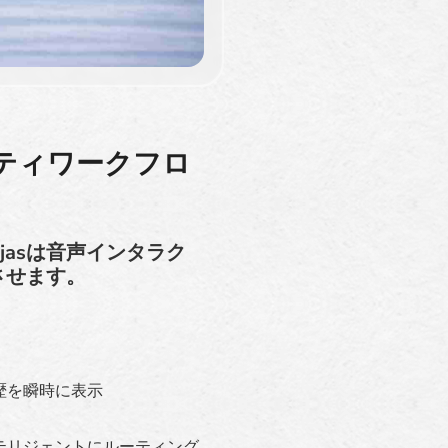
パティワークフロ
injasは音声インタラク
させます。
歴を瞬時に表示
テリジェントにルーティング