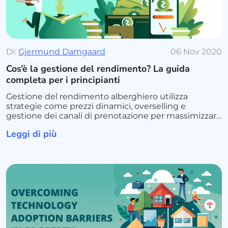
Di:
Gjermund Damgaard
06 Nov 2020
Cos’è la gestione del rendimento? La guida
completa per i principianti
Gestione del rendimento alberghiero utilizza
strategie come prezzi dinamici, overselling e
gestione dei canali di prenotazione per massimizzare
i ricavi, trovando il giusto equilibrio tra domanda e
Leggi di più
offerta.