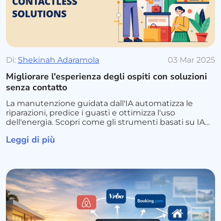
Di:
Shekinah Adaramola
03 Mar 2025
Migliorare l'esperienza degli ospiti con soluzioni
senza contatto
La manutenzione guidata dall'IA automatizza le
riparazioni, predice i guasti e ottimizza l'uso
dell'energia. Scopri come gli strumenti basati su IA
riducono i costi, migliorano l'efficienza e aumentano
Leggi di più
la soddisfazione degli inquilini.