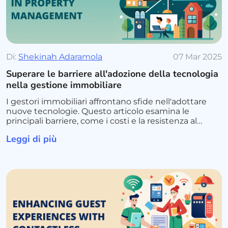
Di:
Shekinah Adaramola
07 Mar 2025
Superare le barriere all'adozione della tecnologia
nella gestione immobiliare
I gestori immobiliari affrontano sfide nell'adottare
nuove tecnologie. Questo articolo esamina le
principali barriere, come i costi e la resistenza al
cambiamento, e offre strategie per un'integrazione
Leggi di più
senza soluzione di continuità.