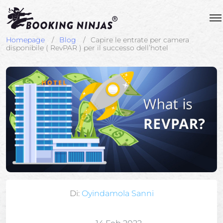
Homepage
Blog
Capire le entrate per camera
disponibile ( RevPAR ) per il successo dell’hotel
Di:
Oyindamola Sanni