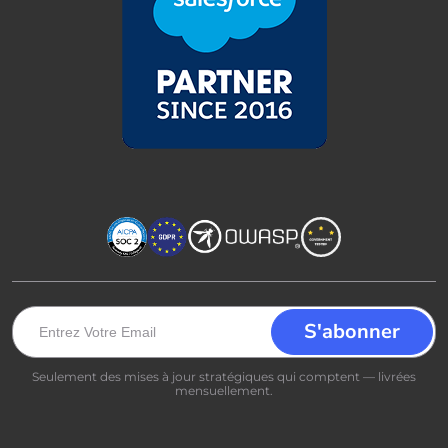
Seulement des mises à jour stratégiques qui comptent — livrées
mensuellement.