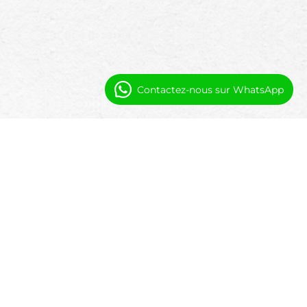
Contactez-nous sur WhatsApp
Automatisation et visibilité pour les
équipes de salle d'évasion
Les opérations de salle d'évasion génèrent
une activité continue tout au long de la
journée. L'automatisation native de
Salesforce et les flux de travail prêts pour
l'IA transforment cette activité en exécution
coordonnée et en aperçu en temps réel.