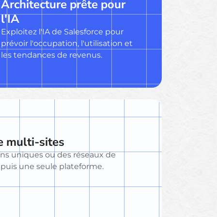
Architecture prête pour
l'IA
Exploitez l'IA de Salesforce pour
prévoir l'occupation, l'utilisation et
les tendances de revenus.
e multi-sites
ions uniques ou des réseaux de
epuis une seule plateforme.