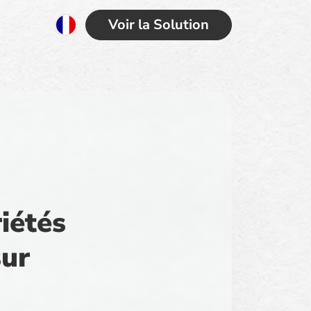
Voir la Solution
x
iétés
sur