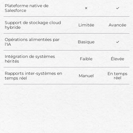
Plateforme native de
✗
✓
Salesforce
Support de stockage cloud
Limitée
Avancée
hybride
Opérations alimentées par
Basique
✓
l'IA
Intégration de systèmes
Faible
Élevée
hérités
Rapports inter-systèmes en
En temps
Manuel
réel
temps réel