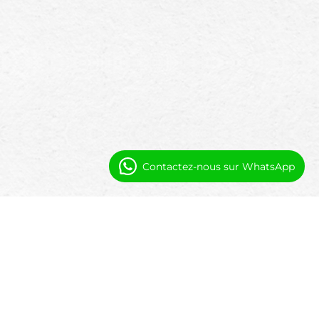
Contactez-nous sur WhatsApp
Questions Fréquemment Posées
Ce logiciel est-il construit spécifiquement
pour la vie senior ?
Oui. Il est conçu pour la gestion du logement et des