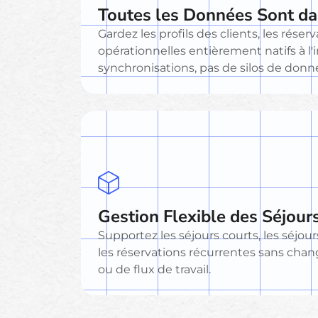
Toutes les Données Sont da
Gardez les profils des clients, les rése
opérationnelles entièrement natifs à l
synchronisations, pas de silos de donn
Gestion Flexible des Séjour
Supportez les séjours courts, les séjou
les réservations récurrentes sans cha
ou de flux de travail.