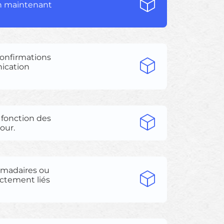
en maintenant
confirmations
nication
 fonction des
our.
domadaires ou
ectement liés