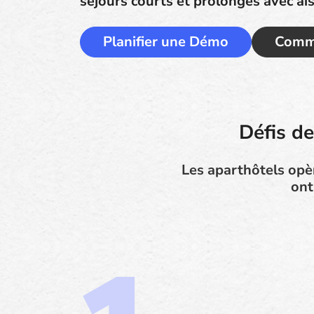
séjours courts et prolongés avec ai
Planifier une Démo
Comme
Défis d
Les aparthôtels opè
ont