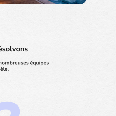
ésolvons
e nombreuses équipes
èle.