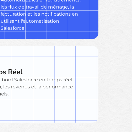
les flux de travail de ménage, la
facturation et les notifications en
utilisant l'automatisation
Salesforce.
ps Réel
e bord Salesforce en temps réel
n, les revenus et la performance
els.