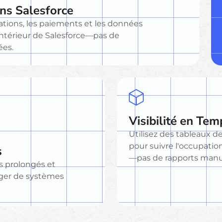
ns Salesforce
rvations, les paiements et les données
'intérieur de Salesforce—pas de
ées.
Visibilité en Tem
Utilisez des tableaux d
pour suivre l'occupatio
s
—pas de rapports manu
rs prolongés et
nger de systèmes