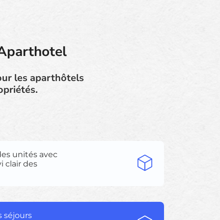
Aparthotel
ur les aparthôtels
opriétés.
des unités avec
 clair des
s séjours