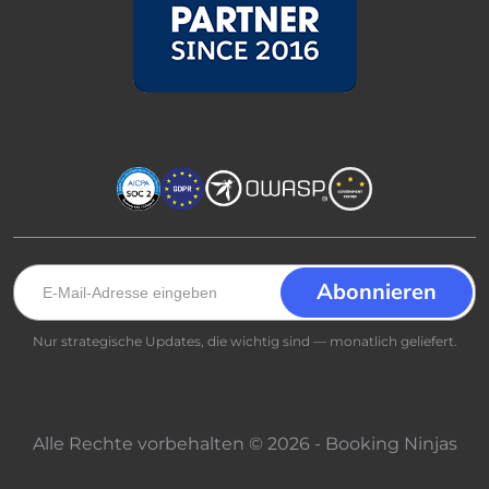
Nur strategische Updates, die wichtig sind — monatlich geliefert.
Alle Rechte vorbehalten © 2026 - Booking Ninjas