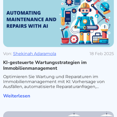
Von:
Shekinah Adaramola
18 Feb 2025
KI-gesteuerte Wartungsstrategien im
Immobilienmanagement
Optimieren Sie Wartung und Reparaturen im
Immobilienmanagement mit KI: Vorhersage von
Ausfällen, automatisierte Reparaturanfragen,
effizientere Ressourcennutzung und geringere
Weiterlesen
Kosten.