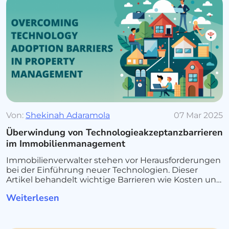
Von:
Shekinah Adaramola
07 Mar 2025
Überwindung von Technologieakzeptanzbarrieren
im Immobilienmanagement
Immobilienverwalter stehen vor Herausforderungen
bei der Einführung neuer Technologien. Dieser
Artikel behandelt wichtige Barrieren wie Kosten und
Widerstand gegen Veränderungen und bietet
Weiterlesen
Strategien für eine nahtlose Integration.